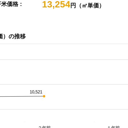
13,254
米価格 :
円（㎡単価）
価）の推移
10,521
２年前
１年前