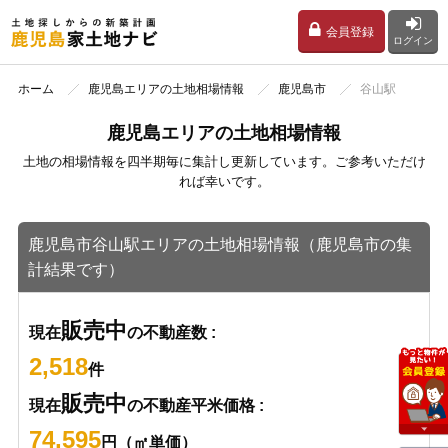
会員登録
ログイン
ホーム
鹿児島エリアの土地相場情報
鹿児島市
谷山駅
鹿児島エリアの土地相場情報
土地の相場情報を四半期毎に集計し更新しています。ご参考いただけ
れば幸いです。
鹿児島市谷山駅エリアの土地相場情報（鹿児島市の集
計結果です）
販売中
現在
の不動産数 :
2,518
件
販売中
現在
の不動産平米価格 :
74,595
円（㎡単価）