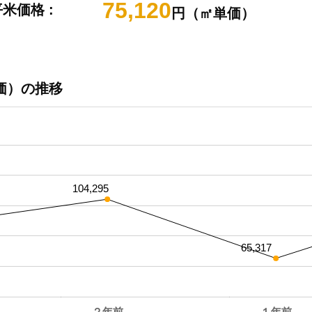
75,120
米価格 :
円（㎡単価）
価）の推移
104,295
65,317
２年前
１年前