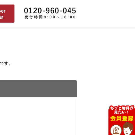
です。
）