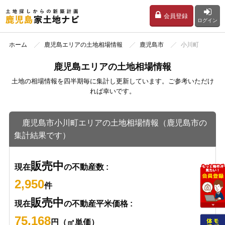
会員登録
ログイン
ホーム
鹿児島エリアの土地相場情報
鹿児島市
小川町
鹿児島エリアの土地相場情報
土地の相場情報を四半期毎に集計し更新しています。ご参考いただけ
れば幸いです。
鹿児島市小川町エリアの土地相場情報（鹿児島市の
集計結果です）
販売中
現在
の不動産数 :
2,950
件
販売中
現在
の不動産平米価格 :
75,168
円（㎡単価）