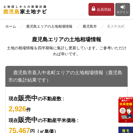
会員登録
ログイン
ホーム
鹿児島エリアの土地相場情報
鹿児島市
喜入中名町
鹿児島エリアの土地相場情報
土地の相場情報を四半期毎に集計し更新しています。ご参考いただけ
れば幸いです。
鹿児島市喜入中名町エリアの土地相場情報（鹿児島
市の集計結果です）
販売中
現在
の不動産数 :
2,926
件
販売中
現在
の不動産平米価格 :
75,467
円（㎡単価）