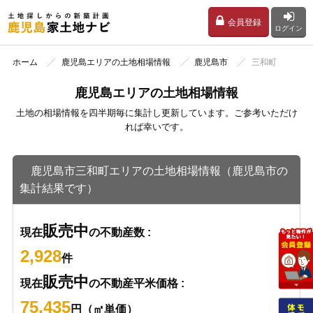
会員登録
ログイン
ホーム
鹿児島エリアの土地相場情報
鹿児島市
三和町
鹿児島エリアの土地相場情報
土地の相場情報を四半期毎に集計し更新しています。ご参考いただけ
れば幸いです。
鹿児島市三和町エリアの土地相場情報（鹿児島市の
集計結果です）
販売中
現在
の不動産数 :
2,928
件
販売中
現在
の不動産平米価格 :
75,435
円（㎡単価）