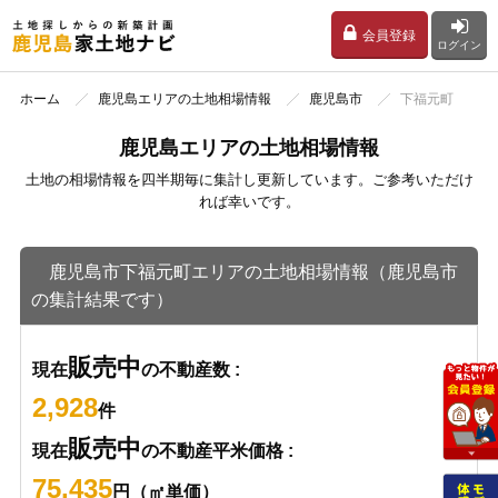
会員登録
ログイン
ホーム
鹿児島エリアの土地相場情報
鹿児島市
下福元町
鹿児島エリアの土地相場情報
土地の相場情報を四半期毎に集計し更新しています。ご参考いただけ
れば幸いです。
鹿児島市下福元町エリアの土地相場情報（鹿児島市
の集計結果です）
販売中
現在
の不動産数 :
2,928
件
販売中
現在
の不動産平米価格 :
75,435
円（㎡単価）