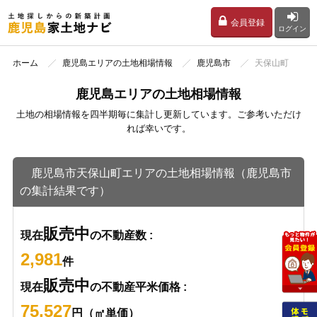
会員登録
ログイン
ホーム
鹿児島エリアの土地相場情報
鹿児島市
天保山町
鹿児島エリアの土地相場情報
土地の相場情報を四半期毎に集計し更新しています。ご参考いただけ
れば幸いです。
鹿児島市天保山町エリアの土地相場情報（鹿児島市
の集計結果です）
販売中
現在
の不動産数 :
2,981
件
販売中
現在
の不動産平米価格 :
75,527
円（㎡単価）