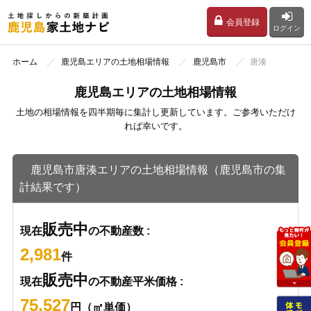
会員登録
ログイン
ホーム
鹿児島エリアの土地相場情報
鹿児島市
唐湊
鹿児島エリアの土地相場情報
土地の相場情報を四半期毎に集計し更新しています。ご参考いただけ
れば幸いです。
鹿児島市唐湊エリアの土地相場情報（鹿児島市の集
計結果です）
販売中
現在
の不動産数 :
2,981
件
販売中
現在
の不動産平米価格 :
75,527
円（㎡単価）