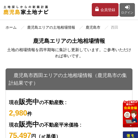
会員登録
ログイン
ホーム
鹿児島エリアの土地相場情報
鹿児島市
西田
鹿児島エリアの土地相場情報
土地の相場情報を四半期毎に集計し更新しています。ご参考いただけ
れば幸いです。
鹿児島市西田エリアの土地相場情報（鹿児島市の集
計結果です）
販売中
現在
の不動産数 :
2,980
件
販売中
現在
の不動産平米価格 :
75,497
円（㎡単価）