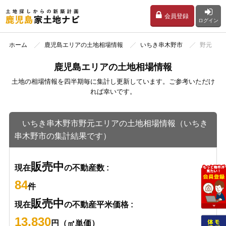
会員登録
ログイン
ホーム
鹿児島エリアの土地相場情報
いちき串木野市
野元
鹿児島エリアの土地相場情報
土地の相場情報を四半期毎に集計し更新しています。ご参考いただけ
れば幸いです。
いちき串木野市野元エリアの土地相場情報（いちき
串木野市の集計結果です）
販売中
現在
の不動産数 :
84
件
販売中
現在
の不動産平米価格 :
13,830
円（㎡単価）