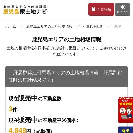
会員登録
ログイン
ホーム
鹿児島エリアの土地相場情報
肝属郡錦江町
馬場
鹿児島エリアの土地相場情報
土地の相場情報を四半期毎に集計し更新しています。ご参考いただけ
れば幸いです。
肝属郡錦江町馬場エリアの土地相場情報（肝属郡錦
江町の集計結果です）
販売中
現在
の不動産数 :
3
件
販売中
現在
の不動産平米価格 :
4,848
円（㎡単価）