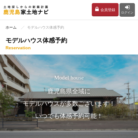
会員登録
ログイン
ホーム
モデルハウス体感予約
モデルハウス体感予約
Reservation
Model house
鹿児島県全域に
モデルハウスが多数ございます！
いつでも体感予約可能！