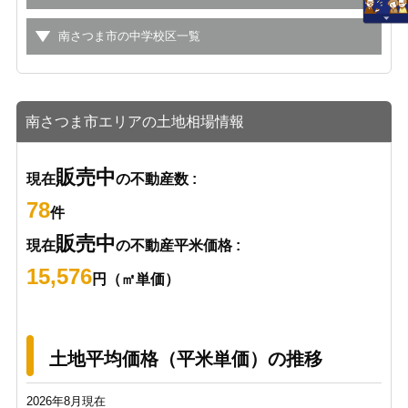
南さつま市の中学校区一覧
南さつま市エリアの土地相場情報
販売中
現在
の不動産数 :
78
件
販売中
現在
の不動産平米価格 :
15,576
円（㎡単価）
土地平均価格（平米単価）の推移
2026年8月現在